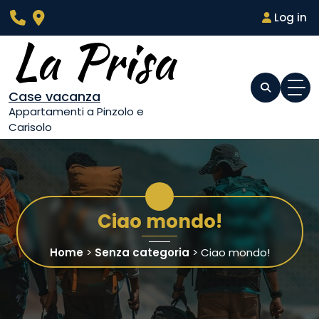
Skip
Log in
to
content
Case vacanza
Appartamenti a Pinzolo e
Carisolo
Ciao mondo!
Home
>
Senza categoria
>
Ciao mondo!