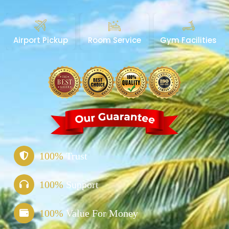
Room Service
Gym Facilities
Dining Table
100%
Trust
100%
Support
100%
Value For Money