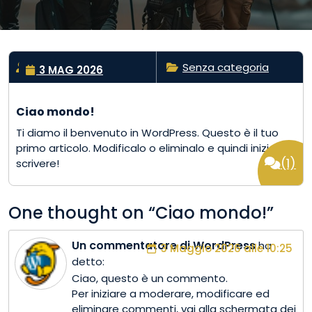
By stefano
Senza categoria
3 MAG 2026
Ciao mondo!
Ti diamo il benvenuto in WordPress. Questo è il tuo
primo articolo. Modificalo o eliminalo e quindi inizia a
(1)
scrivere!
One thought on “
Ciao mondo!
”
Un commentatore di WordPress
ha
3 Maggio 2026 alle 10:25
detto:
Ciao, questo è un commento.
Per iniziare a moderare, modificare ed
eliminare commenti, vai alla schermata dei