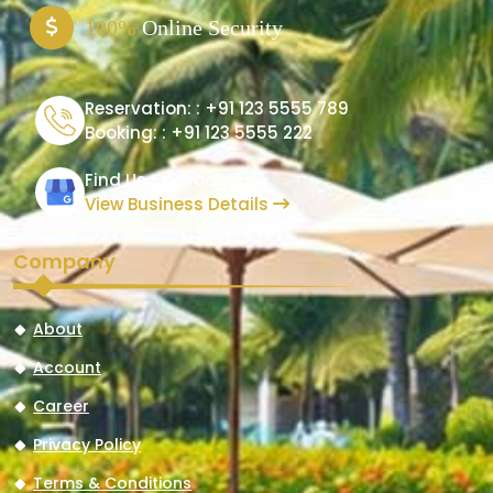
100%
Online Security
Reservation: :
+91 123 5555 789
Booking: :
+91 123 5555 222
Find Us On Google
View Business Details
Company
About
Account
Career
Privacy Policy
Terms & Conditions